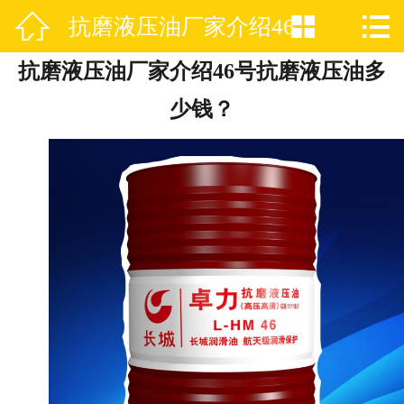



抗磨液压油厂家介绍46
网站首页

抗磨液压油厂家介绍46号抗磨液压油多
公司简介
号抗磨液压油多少钱？
少钱？
产品展示
新闻资讯
OEM代加工
推荐产品
荣誉资质
厂房实景